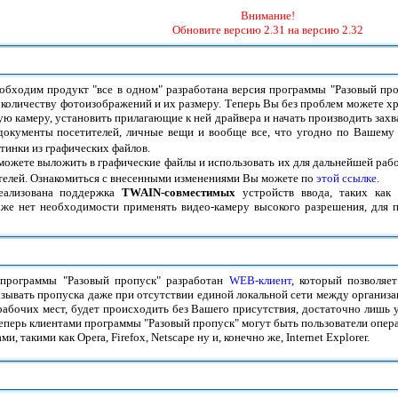
Внимание!
Обновите версию 2.31 на версию 2.32
еобходим продукт "все в одном" разработана версия программы "Разовый пр
 количеству фотоизображений и их размеру. Теперь Вы без проблем можете хр
ю камеру, установить прилагающие к ней драйвера и начать производить захв
документы посетителей, личные вещи и вообще все, что угодно по Вашему у
ртинки из графических файлов.
жете выложить в графические файлы и использовать их для дальнейшей рабо
телей. Ознакомиться с внесенными изменениями Вы можете по
этой ссылке.
ализована поддержка
TWAIN-совместимых
устройств ввода, таких как 
е нет необходимости применять видео-камеру высокого разрешения, для п
 программы "Разовый пропуск" разработан
WEB-клиент
, который позволяе
зывать пропуска даже при отсутствии единой локальной сети между организаци
абочих мест, будет происходить без Вашего присутствия, достаточно лишь 
 Теперь клиентами программы "Разовый пропуск" могут быть пользователи оп
 такими как Opera, Firefox, Netscape ну и, конечно же, Internet Explorer.