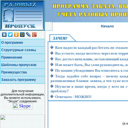
Начало
О программе
Вам надоело каждый раз бегать по этажам 
Структурные схемы
Вы устаете, когда несетесь через всю тер
Применение
Вас достал начальник, заставляющий каж
Или может быть, Вы сами руководитель, ж
Шаблоны пропусков
По вашим убеждениям Вы относитесь к с
Преимущества
Тогда задайте себе вопрос - почему каж
Заказать программу
размноженные бланки заявок, а что хуже всег
Неужели в наше время, когда у всех на 
проблему?
Для получения
дополнительной информации,
Отвечаем - МОЖНО!
Вы можете использовать
"Skype" соединение:
(в 