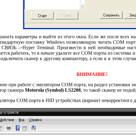
анить параметры и выйти из этого окна. Если же после всех нас
тандартную поставку Windows позволяющую читать СОМ порт -
 ->Hyper Terminal. Произвести в ней необходимые настрой
тся работать, то в начале удалите все СОМ порты из системы и 
подключить сканер к другому компьютеру, а если и в этом случа
ВНИМАНИЕ!
ание при работе с эмулятором COM порта, на раздел установки э
тор сканера
Motorola (Symbol) LS2208
, то такой сканер не подо
лятора COM порта в HID устройствах (вариант некорректного д