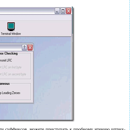
ти суффиксов, можете приступать к пробному чтению штрих-