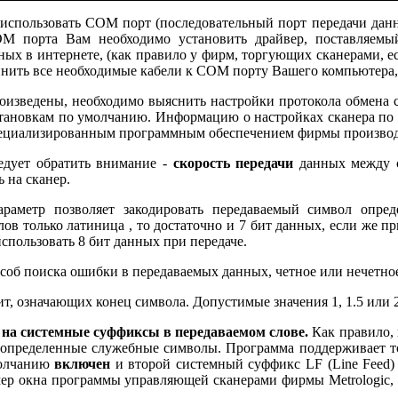
использовать COM порт (последовательный порт передачи да
 порта Вам необходимо установить драйвер, поставляемый
ых в интернете, (как правило у фирм, торгующих сканерами, ес
ить все необходимые кабели к COM порту Вашего компьютера, в
роизведены, необходимо выяснить настройки протокола обмена с
установкам по умолчанию. Информацию о настройках сканера по
специализированным программным обеспечением фирмы производи
едует обратить внимание -
скорость передачи
данных между с
 на сканер.
раметр позволяет закодировать передаваемый символ опред
ов только латиница , то достаточно и 7 бит данных, если же 
использовать 8 бит данных при передаче.
соб поиска ошибки в передаваемых данных, четное или нечетное
ит, означающих конец символа. Допустимые значения 1, 1.5 или 2
 на системные суффиксы в передаваемом слове.
Как правило, 
 определенные служебные символы. Программа поддерживает тол
молчанию
включен
и второй системный суффикс LF (Line Feed) -
ер окна программы управляющей сканерами фирмы Metrologic,