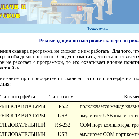
Поддержка
Рекомендации по настройке сканера штрих-
чения сканера программа не сможет с ним работать. Для того, 
ер необходимо настроить. Следует заметить, что сканер являет
он не работает с программой, то его охватывает вполне понят
астройку.
 внимание при приобретении сканера - это тип интерфейса 
ения:
Тип интерфейса
Тип разъема
Комме
ЗРЫВ КЛАВИАТУРЫ
PS/2
подключается между клави
ЗРЫВ КЛАВИАТУРЫ
USB
эмулирует USB клавиатуру
СЛЕДОВАТЕЛЬНЫЙ
RS-232
COM порт компьютера, треб
СЛЕДОВАТЕЛЬНЫЙ
USB
эмулирует COM порт комп