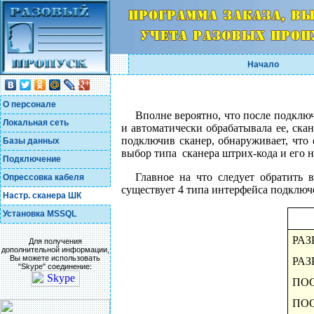
Начало
О персонале
Вполне вероятно, что после подклю
Локальная сеть
и автоматически обрабатывала ее, скан
подключив сканер, обнаруживает, что 
Базы данных
выбор типа сканера штрих-кода и его н
Подключение
Главное на что следует обратить
Опрессовка кабеля
существует 4 типа интерфейса подключ
Настр. сканера ШК
Установка MSSQL
РА
Для получения
дополнительной информации,
Вы можете использовать
РА
"Skype" соединение:
ПО
ПО