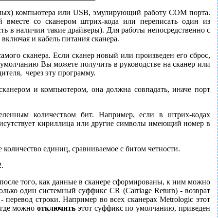
нных) компьютера или USB, эмулирующий работу COM порта.
 вместе со сканером штрих-кода или переписать один из
ть в наличии такие драйверы). Для работы непосредственно с
ключая и кабель питания сканера.
амого сканера. Если сканер новый или произведен его сброс,
 умолчанию Вы можете получить в руководстве на сканер или
теля, через эту программу.
канером и компьютером, она должна совпадать, иначе порт
еленным количеством бит. Например, если в штрих-кодах
присутствует кириллица или другие символы имеющий номер в
 количество единиц, сравниваемое с битом четности.
.
после того, как данные в сканере сформированы, к ним можно
ько один системный суффикс CR (Carriage Return) - возврат
 перевод строки. Например во всех сканерах Metrologic этот
 где можно
отключить
этот суффикс по умолчанию, приведен