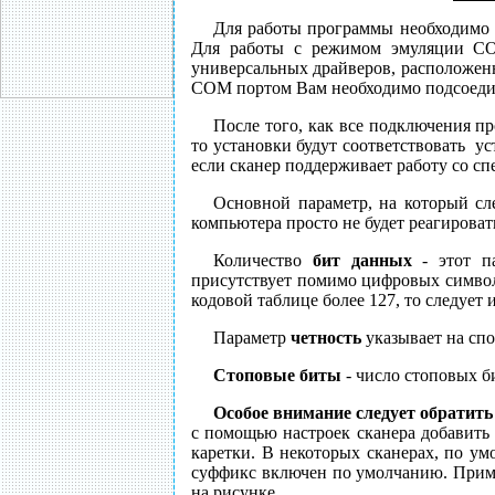
Для работы программы необходимо 
Для работы с режимом эмуляции COM
универсальных драйверов, расположенн
COM портом Вам необходимо подсоедин
После того, как все подключения п
то установки будут соответствовать 
если сканер поддерживает работу со 
Основной параметр, на который сл
компьютера просто не будет реагировать
Количество
бит данных
- этот па
присутствует помимо цифровых символ
кодовой таблице более 127, то следует 
Параметр
четность
указывает на спо
Стоповые биты
- число стоповых б
Особое внимание следует обратить
с помощью настроек сканера добавить
каретки. В некоторых сканерах, по у
суффикс включен по умолчанию. Прим
на рисунке.